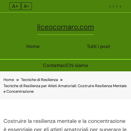
A+
A–
< < < <
liceocornaro.com
Home
Tutti i post
Contattaci
Chi siamo
Skip
Home
Tecniche di Resilienza
to
Tecniche di Resilienza per Atleti Amatoriali: Costruire Resilienza Mentale
content
e Concentrazione
Costruire la resilienza mentale e la concentrazione
è essenziale per gli atleti amatoriali per superare le