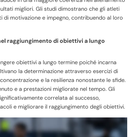
raduce in una maggiore coerenza nell’allenamento
ltati migliori. Gli studi dimostrano che gli atleti
vati di motivazione e impegno, contribuendo al loro
el raggiungimento di obiettivi a lungo
ngere obiettivi a lungo termine poiché incarna
ltivano la determinazione attraverso esercizi di
oncentrazione e la resilienza nonostante le sfide.
uto e a prestazioni migliorate nel tempo. Gli
gnificativamente correlata al successo,
coli e migliorare il raggiungimento degli obiettivi.