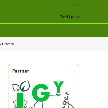
< < < <
Tutti i post
ni Ottimali
Partner