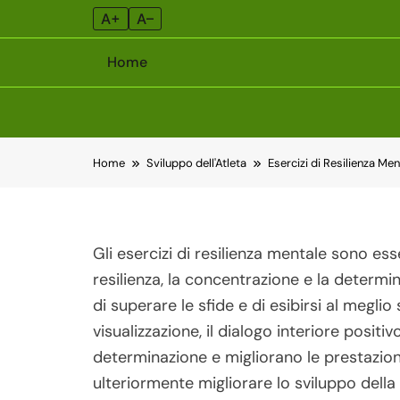
A+
A–
Home
Skip
Home
Sviluppo dell'Atleta
Esercizi di Resilienza Men
to
content
Gli esercizi di resilienza mentale sono esse
resilienza, la concentrazione e la determ
di superare le sfide e di esibirsi al megli
visualizzazione, il dialogo interiore positiv
determinazione e migliorano le prestazioni
ulteriormente migliorare lo sviluppo della 