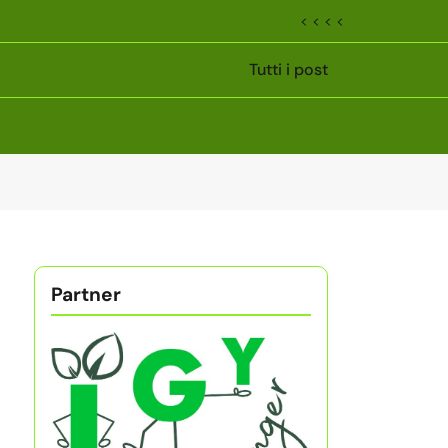
< < < <
Tutti i post
Partner