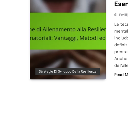
Ese
Emili
Le tecn
mentale
includo
defini
presta
Anche l
dell’al
Strategie Di Sviluppo Della Resilienza
Read M