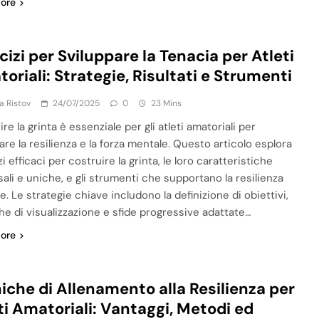
ore
cizi per Sviluppare la Tenacia per Atleti
oriali: Strategie, Risultati e Strumenti
ja Ristov
24/07/2025
0
23 Mins
re la grinta è essenziale per gli atleti amatoriali per
are la resilienza e la forza mentale. Questo articolo esplora
i efficaci per costruire la grinta, le loro caratteristiche
sali e uniche, e gli strumenti che supportano la resilienza
. Le strategie chiave includono la definizione di obiettivi,
he di visualizzazione e sfide progressive adattate…
ore
iche di Allenamento alla Resilienza per
ti Amatoriali: Vantaggi, Metodi ed