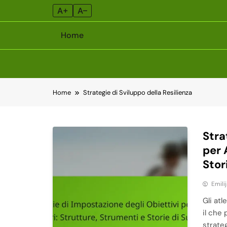
A+
A–
Home
Skip
Home
Strategie di Sviluppo della Resilienza
to
content
Stra
per 
Stor
Emili
Gli atl
il che
strate