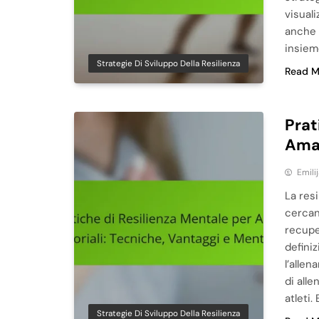
visuali
anche 
insiem
Strategie Di Sviluppo Della Resilienza
Read M
Prat
Amat
Emili
La resi
cercano
recupe
definiz
l’allen
di alle
atleti.
Strategie Di Sviluppo Della Resilienza