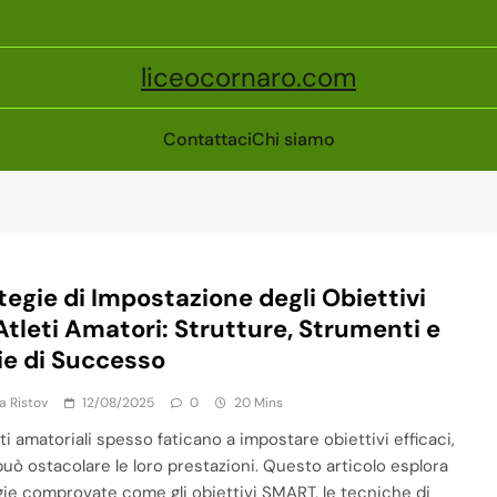
liceocornaro.com
Contattaci
Chi siamo
tegie di Impostazione degli Obiettivi
Atleti Amatori: Strutture, Strumenti e
ie di Successo
ja Ristov
12/08/2025
0
20 Mins
eti amatoriali spesso faticano a impostare obiettivi efficaci,
 può ostacolare le loro prestazioni. Questo articolo esplora
gie comprovate come gli obiettivi SMART, le tecniche di