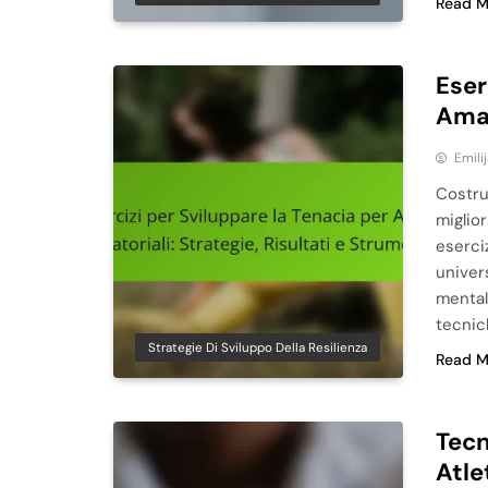
Read M
Eser
Amat
Emili
Costrui
miglior
eserciz
univer
mentale
tecnic
Strategie Di Sviluppo Della Resilienza
Read M
Tecn
Atle