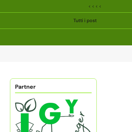
< < < <
Tutti i post
Partner