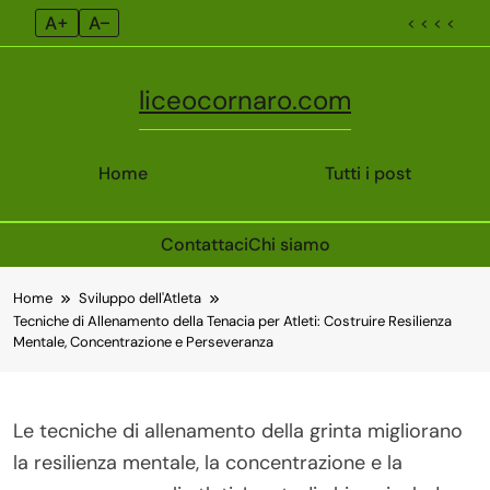
A+
A–
< < < <
liceocornaro.com
Home
Tutti i post
Contattaci
Chi siamo
Skip
Home
Sviluppo dell'Atleta
to
Tecniche di Allenamento della Tenacia per Atleti: Costruire Resilienza
content
Mentale, Concentrazione e Perseveranza
Le tecniche di allenamento della grinta migliorano
la resilienza mentale, la concentrazione e la